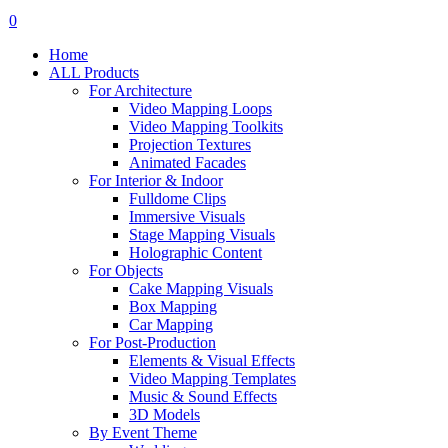
search
account
0
Menu
Home
ALL Products
For Architecture
Video Mapping Loops
Video Mapping Toolkits
Projection Textures
Animated Facades
For Interior & Indoor
Fulldome Clips
Immersive Visuals
Stage Mapping Visuals
Holographic Content
For Objects
Cake Mapping Visuals
Box Mapping
Car Mapping
For Post-Production
Elements & Visual Effects
Video Mapping Templates
Music & Sound Effects
3D Models
By Event Theme