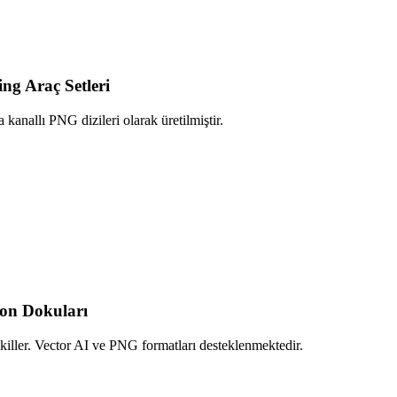
ng Araç Setleri
kanallı PNG dizileri olarak üretilmiştir.
yon Dokuları
ekiller. Vector AI ve PNG formatları desteklenmektedir.