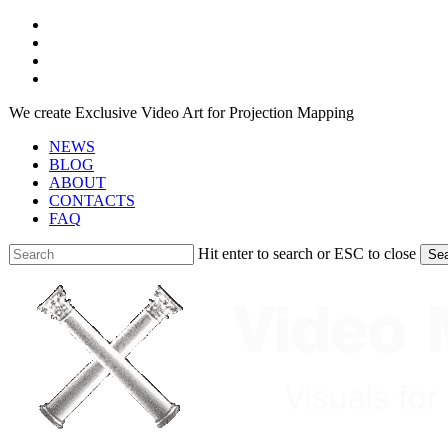
Skip
facebook
to
youtube
main
instagram
content
telegram
We create Exclusive Video Art for Projection Mapping
NEWS
BLOG
ABOUT
CONTACTS
FAQ
Hit enter to search or ESC to close
Se
Close
Search