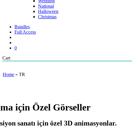
Wedding
National
Halloween
Christmas
Bundles
Full Access
search
account
0
Close
Cart
Cart
Home
»
TR
ma için Özel Görseller
iyon sanatı için özel
3D animasyonlar
.