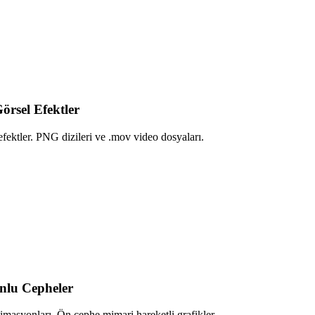
örsel Efektler
fektler. PNG dizileri ve .mov video dosyaları.
nlu Cepheler
masyonları. Ön cephe mimari hareketli grafikler.